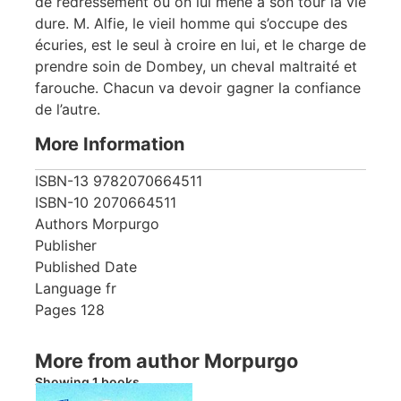
de redressement où on lui mène à son tour la vie
dure. M. Alfie, le vieil homme qui s’occupe des
écuries, est le seul à croire en lui, et le charge de
prendre soin de Dombey, un cheval maltraité et
farouche. Chacun va devoir gagner la confiance
de l’autre.
More Information
ISBN-13
9782070664511
ISBN-10
2070664511
Authors
Morpurgo
Publisher
Published Date
Language
fr
Pages
128
More from author Morpurgo
Showing 1 books