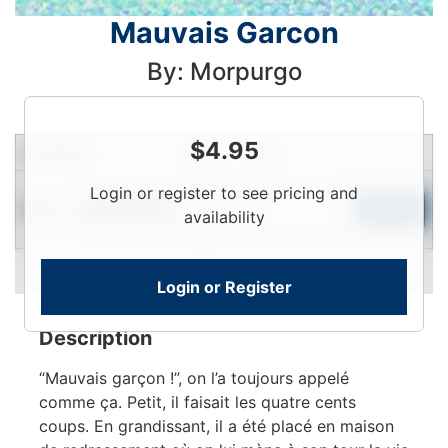
Mauvais Garcon
By: Morpurgo
$
4.95
Condition
Price
Qty
Login
Login or register to see pricing and
New
To
Add to Cart
Limited Quantity
availability
View
Login or Register
Description
“Mauvais garçon !”, on l’a toujours appelé
comme ça. Petit, il faisait les quatre cents
coups. En grandissant, il a été placé en maison