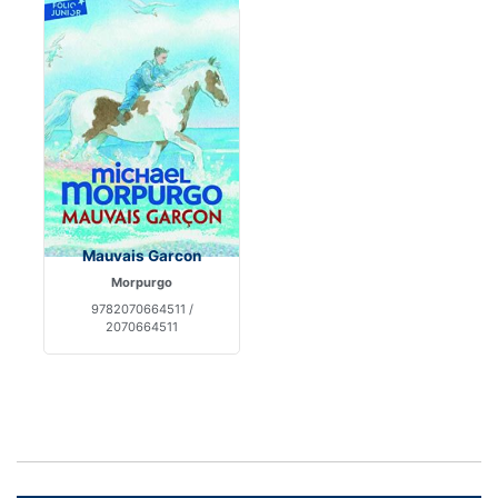
Mauvais Garcon
Morpurgo
9782070664511 /
2070664511